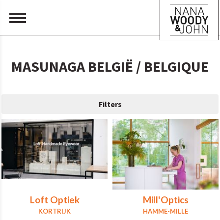
MASUNAGA BELGIË / BELGIQUE
Filters
Loft Optiek
Mill'Optics
KORTRIJK
HAMME-MILLE