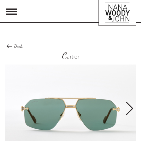
Back
C
artier