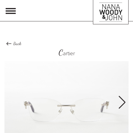
Back
C
artier