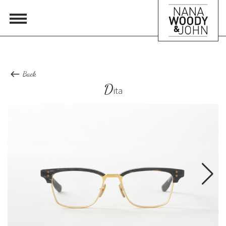
Back
D
ita