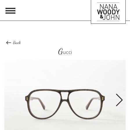
Back
G
ucci