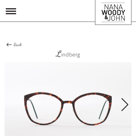
Back
L
indberg