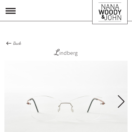
Back
L
indberg