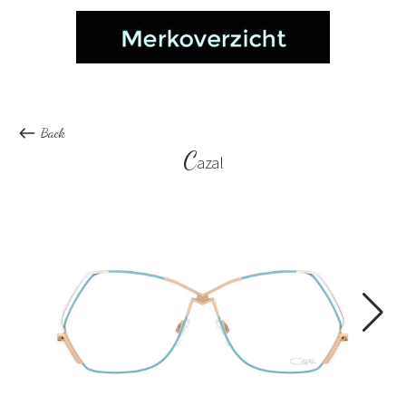
Back
C
azal